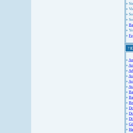
» S
» Vi
» So
» So
»
Ba
» Ye
»
Fa
?
E
»
An
»
Ar
»
Ar
»
As
»
Aş
»
At
»
Ba
»
Ba
»
Be
»
Do
»
Do
»
Di
»
Gü
»
Ha