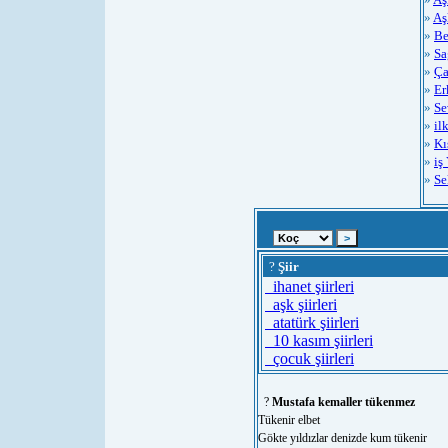
»
Aş
»
Be
»
Sa
»
Ça
»
Er
»
Se
»
il
»
Kı
»
iş
»
Se
?
Şiir
ihanet şiirleri
aşk şiirleri
atatürk şiirleri
10 kasım şiirleri
çocuk şiirleri
?
Mustafa kemaller tükenmez
Tükenir elbet
Gökte yıldızlar denizde kum tükenir