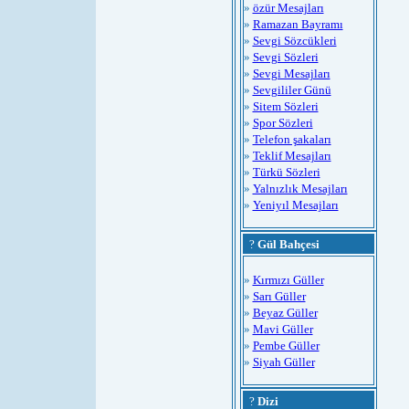
»
özür Mesajları
»
Ramazan Bayramı
»
Sevgi Sözcükleri
»
Sevgi Sözleri
»
Sevgi Mesajları
»
Sevgililer Günü
»
Sitem Sözleri
»
Spor Sözleri
»
Telefon şakaları
»
Teklif Mesajları
»
Türkü Sözleri
»
Yalnızlık Mesajları
»
Yeniyıl Mesajları
?
Gül Bahçesi
»
Kırmızı Güller
»
Sarı Güller
»
Beyaz Güller
»
Mavi Güller
»
Pembe Güller
»
Siyah Güller
?
Dizi