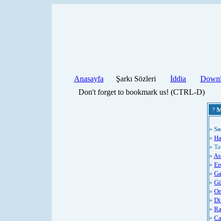
Anasayfa
Şarkı Sözleri
İddia
Downl
Don't forget to bookmark us! (CTRL-D)
?
M
»
So
»
Ha
» Ta
»
As
»
Er
»
Ga
»
Gü
»
On
»
Di
»
Ra
»
Ca