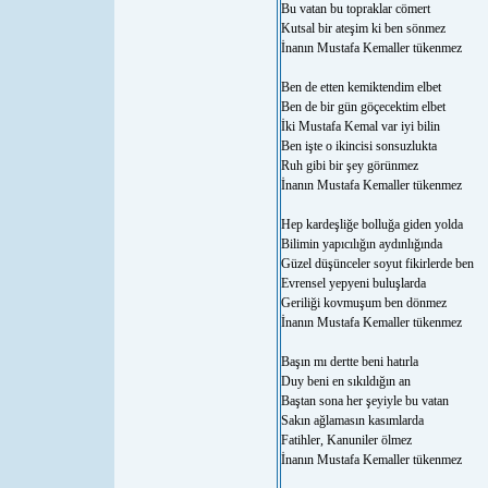
Bu vatan bu topraklar cömert
Kutsal bir ateşim ki ben sönmez
İnanın Mustafa Kemaller tükenmez
Ben de etten kemiktendim elbet
Ben de bir gün göçecektim elbet
İki Mustafa Kemal var iyi bilin
Ben işte o ikincisi sonsuzlukta
Ruh gibi bir şey görünmez
İnanın Mustafa Kemaller tükenmez
Hep kardeşliğe bolluğa giden yolda
Bilimin yapıcılığın aydınlığında
Güzel düşünceler soyut fikirlerde ben
Evrensel yepyeni buluşlarda
Geriliği kovmuşum ben dönmez
İnanın Mustafa Kemaller tükenmez
Başın mı dertte beni hatırla
Duy beni en sıkıldığın an
Baştan sona her şeyiyle bu vatan
Sakın ağlamasın kasımlarda
Fatihler, Kanuniler ölmez
İnanın Mustafa Kemaller tükenmez