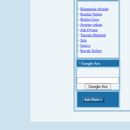
»
Ihlamurlar altında
»
Kurtlar Vadisi
»
Binbir Gece
»
Avrupa yakası
»
Aşk Oyunu
»
Yaprak Dökümü
»
Sıla
»
Genco
»
Kavak Yelleri
?
Google Ara