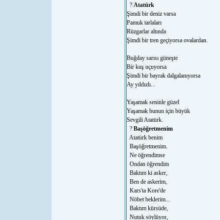
?
Atatürk
Şimdi bir deniz varsa
Pamuk tarlaları
Rüzgarlar altında
Şimdi bir tren geçiyorsa ovalardan.
Buğday sarısı güneşte
Bir kuş uçuyorsa
Şimdi bir bayrak dalgalanıyorsa
Ay yıldızlı...
Yaşamak seninle güzel
Yaşamak bunun için büyük
Sevgili Atatürk.
?
Başöğretmenim
Atatürk benim
Başöğretmenim.
Ne öğrendimse
Ondan öğrendim
Baktım ki asker,
Ben de askerim,
Kars'ta Kore'de
Nöbet beklerim...
Baktım kürsüde,
Nutuk söylüyor,