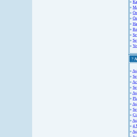
»
Ka
»
Ma
»
Öz
»
Öz
»
Ha
»
Re
»
Se
»
Se
»
Ye
?
A
»
Aş
»
Se
»
Ac
»
S
»
Aş
»
Pl
»
Aş
»
Se
»
Çi
»
Aş
»
4 
»
Aş
»
Aş