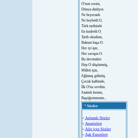
O'nun sesini,
Dünya dinliyor.
Ne heyecanlı
Ne heybetli O,
Türk tarihinde
En kudretli O.
Tarih okudum,
Baktım başa O.
Her iyi işte,
Her savaşta O.
Bu devrimleri
Hep O düşünmüş,
Milleti için,
Ağlamış gülmüş.
Çocuk kalbimle,
İlk O'nu sevdim.
Atatürk benim,
Başöğretmenim...
?
Sözler
»
Anlamlı Sözler
»
Atasözleri
»
Aile için Sözler
»
Aşk Espirileri