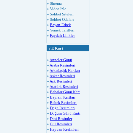
» Sinema
» Video İzle
» Sohbet Siteleri
» Sohbet Odaları
»
Bayan-Erkek
» Yemek Tarifleri
»
Faydalı Linkler
?
E Kart
»
Anneler Günü
»
Araba Resimleri
»
Arkadaşlık Kartları
»
Asker Resimleri
»
Aşk Resimleri
»
Atatürk Resimleri
»
Babalar Günü Kart
»
Bayram Kartları
»
Bebek Resimleri
»
Doğa Resimleri
»
Doğum Günü Kartı
»
Dini Resimler
»
Gül Resimleri
»
Hayvan Resimleri