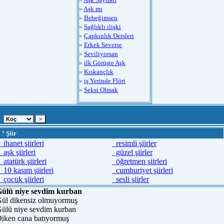
»
Aşk mı
»
Bebeğimsen
»
Sağlıklı ilişki
»
Çapkınlık Dersleri
»
Erkek Severse
»
Seviliyorsan
»
ilk Görüşte Aşk
»
Kıskançlık
»
iş Yerinde Flört
»
Seksi Olmak
?
Şiir
ihanet şiirleri
resimli şiirler
aşk şiirleri
güzel şiirler
atatürk şiirleri
öğretmen şiirleri
10 kasım şiirleri
cumhuriyet şiirleri
çocuk şiirleri
sesli şiirler
ülü niye sevdim kurban
ül dikensiz olmuyormuş
ülü niye sevdim kurban
iken cana batıyormuş