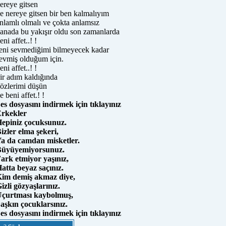
ereye gitsen
e nereye gitsen bir ben kalmalıyım
nlamlı olmalı ve çokta anlamsız
anada bu yakışır oldu son zamanlarda
eni affet..! !
eni sevmediğimi bilmeyecek kadar
evmiş olduğum için.
eni affet..! !
ir adım kaldığında
özlerimi düşün
e beni affet.! !
es dosyasını indirmek için tıklayınız
rkekler
epiniz çocuksunuz.
izler elma şekeri,
a da camdan misketler.
üyüyemiyorsunuz.
ark etmiyor yaşınız,
atta beyaz saçınız.
im demiş akmaz diye,
izli gözyaşlarınız.
çurtması kaybolmuş,
aşkın çocuklarsınız.
es dosyasını indirmek için tıklayınız