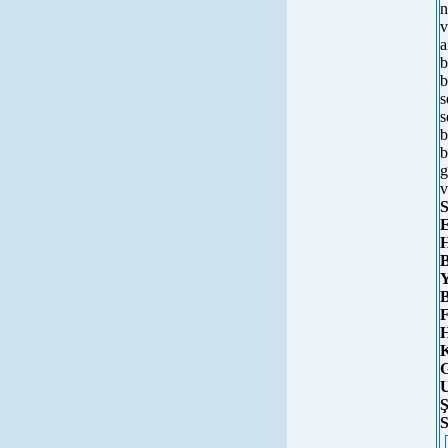
n
v
a
b
b
s
s
b
b
g
v
S
E
H
B
Y
B
F
H
K
G
U
Ş
S