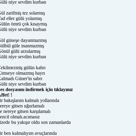
ülü niye sevdim kurban
ül zarifmiş tez solarmış
ad eller gülü yolarmış
ülün ömrü çok kısaymış
ülü niye sevdim kurban
ül güneşe dayanmazmış
ülbül güle inanmazmış
önül gülü arzularmış
ülü niye sevdim kurban
ekilmezmiş gülün kahrı
imseye olmazmış hayrı
almadı Güner'in sabrı
ülü niye sevdim kurban
es dosyasını indirmek için tıklayınız
ffet! !
ir bakışlarım kalmalı yollarında
ereye gitsen uğurlamalı
e nereye gitsen karşılamalı
encil olmalı.acımasız
izede bu yakışır oldu son zamanlarda
ir ben kalmalıyım avuçlarında