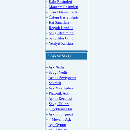
»
Kalp Resimleri
»
Manzara Resimleri
»
Özür Dileme Kartı
»
Özlem Hasret Kartı
»
Hat Sanatları
»
Regaib Kandili
»
Sevgi Resimleri
»
Sevgililer Günü
»
Yeniyıl Kartları
?
Aşk ve Sevgi
»
Aşk Nedir
»
Sevgi Nedir
»
Acaba Seviyormu
»
Sevmek
»
Aşk Mektupları
»
Platonik Aşk
»
Aşkın Reçetesi
»
Sevgi Dilleri
»
Çiçeklerin Dili
»
Aşkın 50 işareti
»
4 Mevsim Aşk
»
Aşk Oyunu
»
Aşk Sayıları