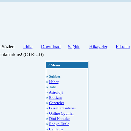
ı Sözleri
İddia
Download
Sağlık
Hikayeler
Fıkralar
 bookmark us! (CTRL-D)
?
Menü
»
Sohbet
»
Haber
» Tatil
»
Astroloji
»
Erotizm
»
Gazeteler
»
Güzeller Galerisi
»
Online Oyunlar
»
Dini Konular
»
Radyo Dinle
»
Canlı Tv