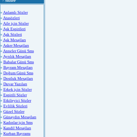
?
Sözler
»
Anlamlı Sözler
»
Atasözleri
»
Aile için Sözler
»
Aşk Espirileri
»
Aşk Sözleri
»
Aşk Mesajları
»
Asker Mesajları
»
Anneler Günü Sms
»
Ayrılık Mesajları
»
Babalar Günü Sms
»
Bayram Mesajları
»
Doğum Günü Sms
»
Dostluk Mesajları
»
Duvar Yazıları
»
Erkek için Sözler
»
Espirili Sözler
»
Etkileyici Sözler
»
Evlilik Sözleri
»
Güzel Sözler
»
Günaydın Mesajları
»
Kadınlar için Sms
»
Kandil Mesajları
»
Kurban Bayramı