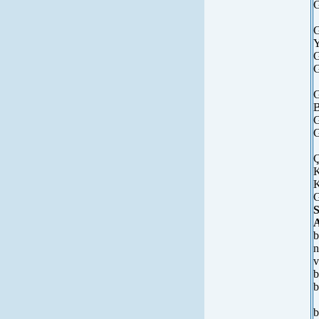
G
G
Y
G
G
G
B
G
G
Ç
K
K
G
S
A
b
n
v
b
b
b