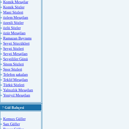
»
Komik Mesajlar
»
Komik Sözler
»
Mani Sözleri
»
özlem Mesajları
»
özenli Sözler
»
özlü Sözler
»
özür Mesajları
»
Ramazan Bayramı
»
Sevgi Sözcükleri
»
Sevgi Sözleri
»
Sevgi Mesajları
»
Sevgililer Günü
»
Sitem Sözleri
»
Spor Sözleri
»
Telefon şakaları
»
Teklif Mesajları
»
Türkü Sözleri
»
Yalnızlık Mesajları
»
Yeniyıl Mesajları
?
Gül Bahçesi
»
Kırmızı Güller
»
Sarı Güller