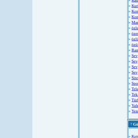
»
Kan
»
Kur
»
Kom
»
Kom
»
Man
»
özl
»
öze
»
özl
»
özü
»
Ram
»
Sev
»
Sev
»
Sev
»
Sev
»
Sit
»
Spo
»
Tel
»
Tek
»
Tür
»
Yal
»
Yen
?
Gü
»
Kır