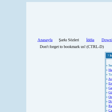
Anasayfa
Şarkı Sözleri
İddia
Downl
Don't forget to bookmark us! (CTRL-D)
?
M
»
So
»
Ha
» Ta
»
As
»
Er
»
Ga
»
Gü
»
On
»
Di
»
Ra
»
Ca