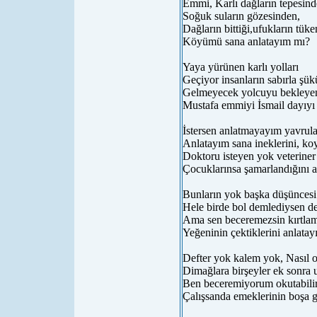
Emmi, Karlı dağların tepesin
Soğuk suların gözesinden,
Dağların bittiği,ufukların tük
Köyümü sana anlatayım mı?
Yaya yürünen karlı yolları
Geçiyor insanların sabırla şükür
Gelmeyecek yolcuyu bekleyen
Mustafa emmiyi İsmail dayıyı
İstersen anlatmayayım yavrula
Anlatayım sana ineklerini, ko
Doktoru isteyen yok veteriner
Çocuklarınsa şamarlandığını 
Bunların yok başka düşüncesi
Hele birde bol demlediysen d
Ama sen beceremezsin kırtla
Yeğeninin çektiklerini anlata
Defter yok kalem yok, Nasıl 
Dimağlara birşeyler ek sonra 
Ben beceremiyorum okutabilir
Çalışsanda emeklerinin boşa g