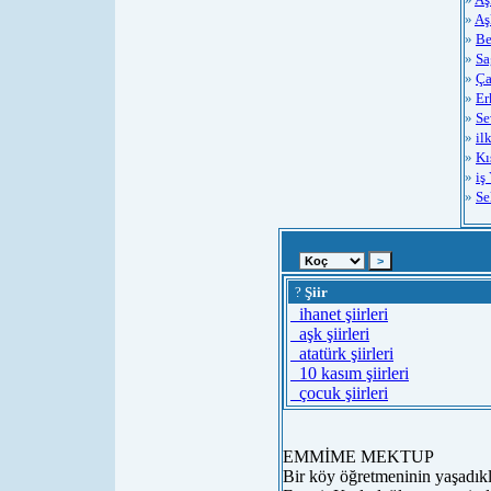
»
Aş
»
Be
»
Sa
»
Ça
»
Er
»
Se
»
il
»
Kı
»
iş
»
Se
?
Şiir
ihanet şiirleri
aşk şiirleri
atatürk şiirleri
10 kasım şiirleri
çocuk şiirleri
EMMİME MEKTUP
Bir köy öğretmeninin yaşadıkl