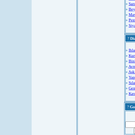
»
Sar
»
Bey
»
Mav
»
Pem
»
Siy
?
Di
»
Ihl
»
Kur
»
Bin
»
Avr
»
Aşk
»
Yap
»
Sıla
»
Gen
»
Kav
?
Go