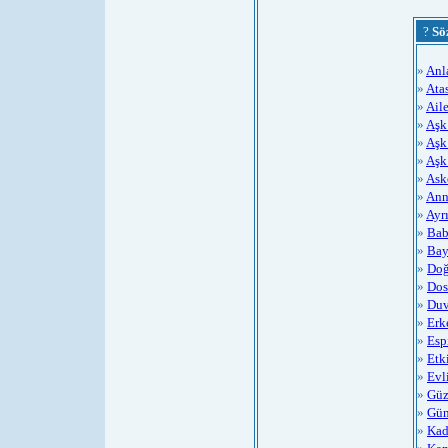
?
Sö
»
Anl
»
Atas
»
Aile
»
Aşk 
»
Aşk
»
Aşk
»
Ask
»
Ann
»
Ayrı
»
Bab
»
Bay
»
Doğ
»
Dos
»
Duv
»
Erk
»
Espi
»
Etk
»
Evl
»
Güz
»
Gün
»
Kad