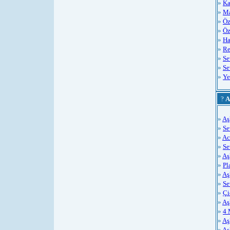
»
Ka
»
Ma
»
Öz
»
Öz
»
Ha
»
Re
»
Se
»
Se
»
Ye
?
A
»
Aş
»
Se
»
Ac
»
S
»
Aş
»
Pl
»
Aş
»
Se
»
Çi
»
Aş
»
4 
»
Aş
»
Aş