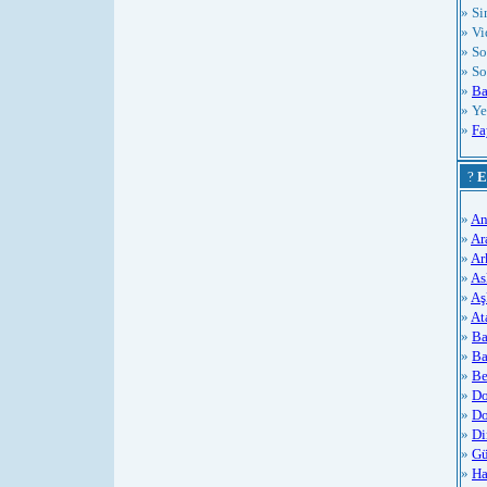
» S
» Vi
» So
» So
»
Ba
» Ye
»
Fa
?
E
»
An
»
Ar
»
Ar
»
As
»
Aş
»
At
»
Ba
»
Ba
»
Be
»
Do
»
Do
»
Di
»
Gü
»
Ha