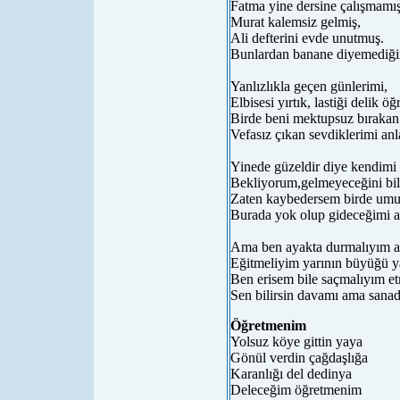
Fatma yine dersine çalışmamış
Murat kalemsiz gelmiş,
Ali defterini evde unutmuş.
Bunlardan banane diyemediği
Yanlızlıkla geçen günlerimi,
Elbisesi yırtık, lastiği delik öğ
Birde beni mektupsuz bırak
Vefasız çıkan sevdiklerimi an
Yinede güzeldir diye kendim
Bekliyorum,gelmeyeceğini bi
Zaten kaybedersem birde u
Burada yok olup gideceğimi a
Ama ben ayakta durmalıyım a
Eğitmeliyim yarının büyüğü y
Ben erisem bile saçmalıyım et
Sen bilirsin davamı ama sana
Öğretmenim
Yolsuz köye gittin yaya
Gönül verdin çağdaşlığa
Karanlığı del dedinya
Deleceğim öğretmenim